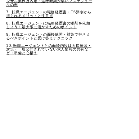
ンサル業界は内定・選考時期が早い？スケジュー
ルの例
7.
転職エージェントの職務経歴書・ES添削から
得られるメリットと注意点
8.
転職エージェントに職務経歴書の添削を依頼
しよう！最大限に活かすためのポイント
9.
転職エージェントの面接練習・対策で押さえ
るべきポイントと受け答えテクニック
10.
転職エージェントとの面談内容は面接練習・
対策・一般公開されていない求人情報の共有な
ど！準備と心構え
株式会社OVER DOOR
TOPページ
​株式会社OVER DOORについて
お問い合わせ
設立日：2022年2月
​代表者：
代表取締役 山田（安田） 祐也
本社：愛知県豊田市若林西町上ノ山１２３－２
名古屋オフィス：
〒460-0003 愛知県名古屋市中区錦2